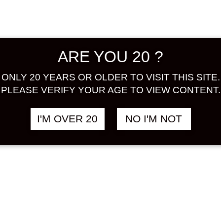
great fla
ALCOHOL
Share:
ARE YOU 20 ?
Out of S
ONLY 20 YEARS OR OLDER TO VISIT THIS SITE.
PLEASE VERIFY YOUR AGE TO VIEW CONTENT.
ad
I'M OVER 20
NO I'M NOT
SKU:
UME
CATEGOR
TAGS:
PL
WINE
,
RE
UMESHUT
บ๋วย
,
梅酒