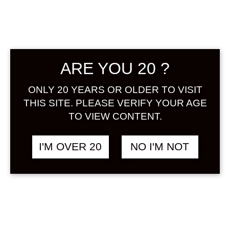
อันดับที่ 1
ARE YOU 20 ?
SHIO
ONLY 20 YEARS OR OLDER TO VISIT
YUZUSHU
THIS SITE. PLEASE VERIFY YOUR AGE
TO VIEW CONTENT.
I'M OVER 20
NO I'M NOT