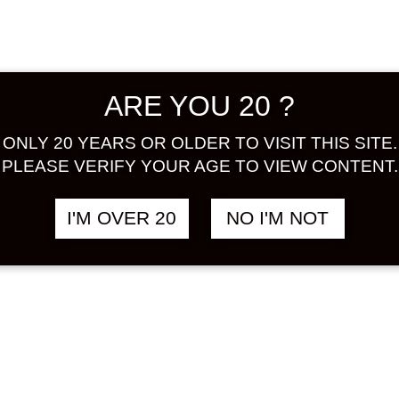
sweetnes
ALCOHOL
Share:
ARE YOU 20 ?
Out of S
ONLY 20 YEARS OR OLDER TO VISIT THIS SITE.
PLEASE VERIFY YOUR AGE TO VIEW CONTENT.
ad
I'M OVER 20
NO I'M NOT
SKU:
UME
CATEGOR
TAGS:
BR
LIQUOR
,
UMESHUT
เมะชูไทย