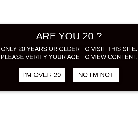
flavour 
ALCOHOL
Share:
ARE YOU 20 ?
Out of s
ONLY 20 YEARS OR OLDER TO VISIT THIS SITE.
PLEASE VERIFY YOUR AGE TO VIEW CONTENT.
ad
I'M OVER 20
NO I'M NOT
SKU:
UME
CATEGOR
TAGS:
KA
LYCHEES
UMESHUT