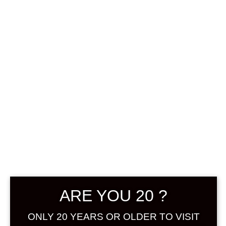
ในญี่ปุ่นที่ได้รับการกำหนดเกียรติคุณนี้ The
MARK การออกแบบที่ได้รับแรงบันดาลใจ
จากอุเมะชูวากายามะการออกแบบสัญลักษณ์
ของโลโก้รับรอง GI Wakayama Umeshu
เป็นภาพสไตไลซ์ของเหล้าบ๊วยสีทองแวววาว
ที่ถูกเทลงในแก้วและอุเมะสีเขียวที่ได้รับการ
เก็บเกี่ยวและดองในช่วงต้นฤดูร้อนในการระบุ
สี เราได้ระบุสีเฉพาะ (DIC) ร่วมกับสี
กระบวนการ (CMYK 4 สี) เพื่อให้ตรงกับข้อ
กำหนดการพิมพ์สำหรับฉลากผลิตภัณฑ์ ฯลฯ
และตอบสนองต่อข้อกำหนดและข้อจำกัดใน
ขณะพิมพ์ นอกจากนี้ยังมีสีขาว ดำและสีเว็บ
ให้เลือกใช้เพื่อให้สามารถใช้โลโก้เพื่อการ
โฆษณาและรายงานในหนังสือพิมพ์และสื่อ
อื่นๆ ได้เราหวังว่าโลโก้รับรอง GI
ARE YOU 20 ?
Wakayama
ONLY 20 YEARS OR OLDER TO VISIT