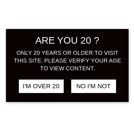
ARE YOU 20 ?
ONLY 20 YEARS OR OLDER TO VISIT
1. เซเว่น อีเลเว่น Seven
THIS SITE. PLEASE VERIFY YOUR AGE
Eleven
TO VIEW CONTENT.
ที่แรกของเรา ต้องเป็นที่ ๆ ทุกคนรู้จัก
กันดี แต่บางคนก็ไม่รู้ว่ามี
เหล้าบ๊วย
I'M OVER 20
NO I'M NOT
(Umeshu)
ขายอยู่ด้วยนั้นก็คือ 7-11
นั่นเอง โดยยี่ห้อที่นำมาวางจำหน่ายจะ
เป็นเหล้าบ๊วยแบรนด์
Choya
(มีเพียง
บางรุ่น) และ Smirnoff